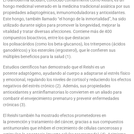
El Ganoderma lucidum, conocido comúnmente como Reishi, es un
hongo medicinal venerado en la medicina tradicional asiática por sus
propiedades adaptogénicas, inmunomoduladoras y antioxidantes.
Este hongo, también llamado “el hongo de la inmortalidad”, ha sido
utilizado durante siglos para promover la longevidad, mejorar la
vitalidad y tratar diversas afecciones. Contiene más de 400
compuestos bioactivos, entre los que destacan
los polisacáridos (como los beta-glucanos), los triterpenos (ácidos
ganodéricos) y los esteroles (ergosterol), que le confieren sus
múltiples beneficios para la salud (1).
Estudios científicos han demostrado que el Reishi es un
potente adaptógeno, ayudando al cuerpo a adaptarse al estrés físico
y emocional, regulando los niveles de cortisol y reduciendo los efectos
negativos del estrés crónico (2). Además, sus propiedades
antioxidantes y antiinflamatorias lo convierten en un aliado para
combatir el envejecimiento prematuro y prevenir enfermedades
crónicas (3).
El Reishi también ha mostrado efectos prometedores en
la prevención y tratamiento del cáncer, gracias a sus compuestos
antitumorales que inhiben el crecimiento de células cancerosas y