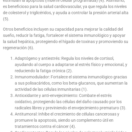
estimulan la apoptosis (muerte celular programada) (4). Asimismo,
es beneficioso para la salud cardiovascular, ya que regula los niveles
de colesterol y triglicéridos, y ayuda a controlar la presión arterial alta
(5).
Otros beneficios incluyen su capacidad para mejorar la calidad del
sueño, reducir la fatiga, fortalecer el sistema inmunológico y apoyar
la salud hepática, protegiendo el hígado de toxinas y promoviendo su
regeneración (6).
Adaptógeno y antiestrés: Regula los niveles de cortisol,
ayudando al cuerpo a adaptarse al estrés físico y emocional, y
reduciendo la fatiga crónica (2).
Inmunomodulador: Fortalece el sistema inmunológico gracias
a sus polisacáridos, como los beta-glucanos, que aumentan la
actividad de las células inmunitarias (1).
Antioxidante y anti-envejecimiento: Combate el estrés
oxidativo, protegiendo las células del daño causado por los
radicales libres y previniendo el envejecimiento prematuro (3).
Antitumoral: Inhibe el crecimiento de células cancerosas y
promueve la apoptosis, siendo un complemento útil en
tratamientos contra el cáncer (4).