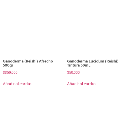
Ganoderma (Reishi) Afrecho
Ganoderma Lucidum (Reishi)
500gr
Tintura 50mL
$
350,000
$
50,000
Añadir al carrito
Añadir al carrito