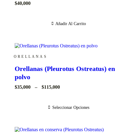
$
40,000
Añadir Al Carrito
ORELLANAS
Orellanas (Pleurotus Ostreatus) en
polvo
Price
$
35,000
–
$
115,000
range:
$35,000
through
Seleccionar Opciones
$115,000