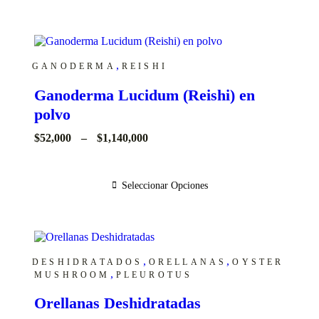
,
GANODERMA
REISHI
Ganoderma Lucidum (Reishi) en
polvo
Price
$
52,000
–
$
1,140,000
range:
$52,000
through
Seleccionar Opciones
$1,140,000
,
,
DESHIDRATADOS
ORELLANAS
OYSTER
,
MUSHROOM
PLEUROTUS
Orellanas Deshidratadas