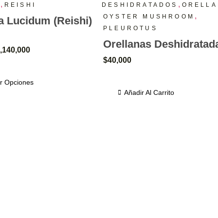
,
,
A
REISHI
DESHIDRATADOS
ORELLA
,
OYSTER MUSHROOM
 Lucidum (Reishi)
PLEUROTUS
Orellanas Deshidratad
,140,000
$
40,000
r Opciones
Añadir Al Carrito