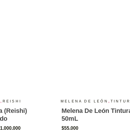
,
,
A
REISHI
MELENA DE LEÓN
TINTU
 (Reishi)
Melena De León Tintur
ado
50mL
1,000,000
$
55,000