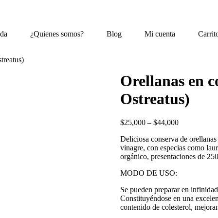
nda
¿Quienes somos?
Blog
Mi cuenta
Carrit
treatus)
Orellanas en c
Ostreatus)
Price
$
25,000
–
$
44,000
range:
Deliciosa conserva de orellanas 
$25,000
vinagre, con especias como lau
through
orgánico, presentaciones de 25
$44,000
MODO DE USO:
Se pueden preparar en infinidad 
Constituyéndose en una excelent
contenido de colesterol, mejoran