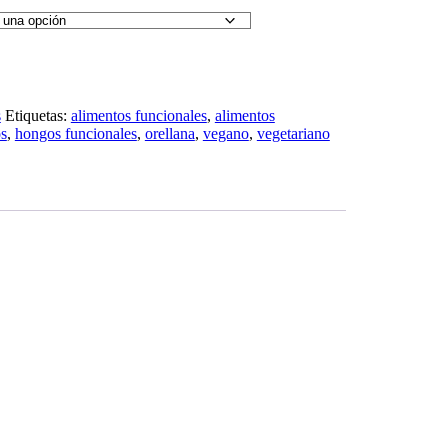
s
Etiquetas:
alimentos funcionales
,
alimentos
s
,
hongos funcionales
,
orellana
,
vegano
,
vegetariano