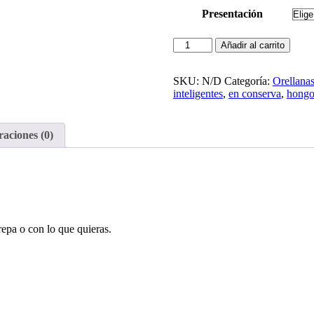
Presentación
Orellanas
Añadir al carrito
en
conserva
(Pleurotus
SKU:
N/D
Categoría:
Orellana
Ostreatus)
inteligentes
,
en conserva
,
hongo
cantidad
raciones (0)
epa o con lo que quieras.