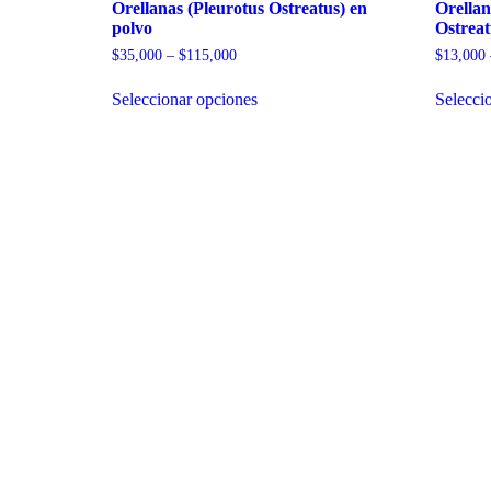
Orellanas (Pleurotus Ostreatus) en
Orellan
polvo
Ostreat
Price
$
35,000
–
$
115,000
$
13,000
range:
Este
$35,000
Seleccionar opciones
Selecci
producto
through
tiene
$115,000
múltiples
variantes.
Las
opciones
se
pueden
elegir
en
la
página
de
producto