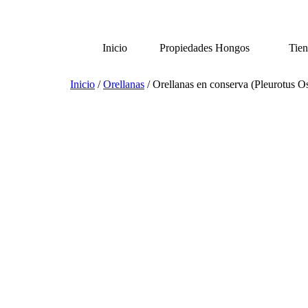
Saltar
al
contenido
Inicio
Propiedades Hongos
Tie
Inicio
/
Orellanas
/ Orellanas en conserva (Pleurotus Os