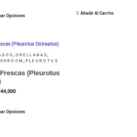
Añadir Al Carrito
nar Opciones
,
,
ADOS
ORELLANAS
,
USHROOM
PLEUROTUS
 Frescas (Pleurotus
)
$
44,000
nar Opciones