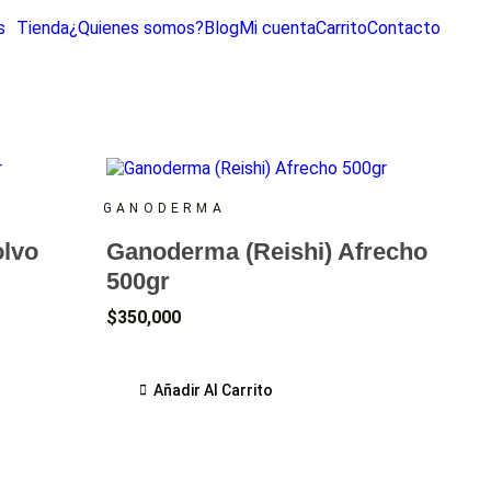
s
Tienda
¿Quienes somos?
Blog
Mi cuenta
Carrito
Contacto
GANODERMA
olvo
Ganoderma (Reishi) Afrecho
500gr
$
350,000
Añadir Al Carrito