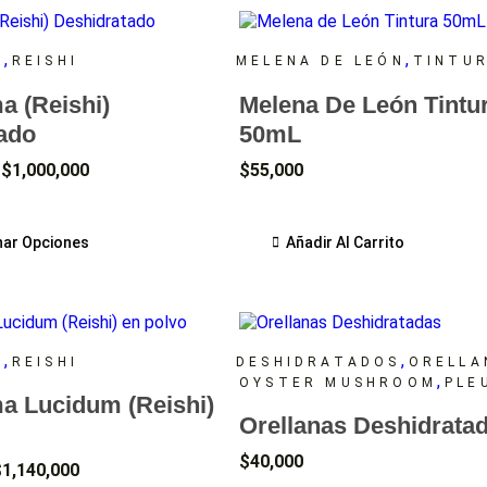
,
,
A
REISHI
MELENA DE LEÓN
TINTU
 (Reishi)
Melena De León Tintu
ado
50mL
$
1,000,000
$
55,000
nar Opciones
Añadir Al Carrito
,
,
A
REISHI
DESHIDRATADOS
ORELLA
,
OYSTER MUSHROOM
PLE
 Lucidum (Reishi)
Orellanas Deshidrata
$
40,000
$
1,140,000