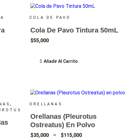
RA
COLA DE PAVO
ra
Cola De Pavo Tintura 50mL
$
55,000
Añadir Al Carrito
,
NAS
ORELLANAS
UROTUS
Orellanas (Pleurotus
das
Ostreatus) En Polvo
$
35,000
–
$
115,000