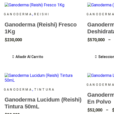
,
GANODERMA
REISHI
GANODERM
Ganoderma (Reishi) Fresco
Ganoderma
1Kg
Deshidrat
$
230,000
$
570,000
–
Añadir Al Carrito
Seleccio
GANODERM
,
GANODERMA
TINTURA
Ganoderma
Ganoderma Lucidum (Reishi)
En Polvo
Tintura 50mL
$
52,000
–