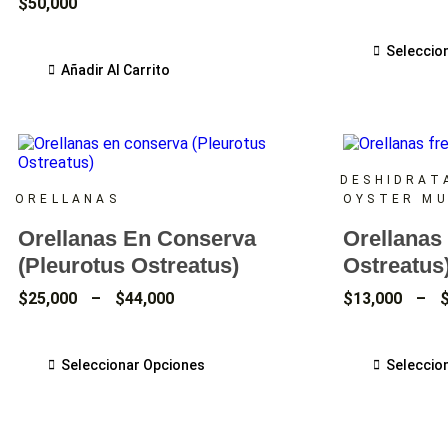
$
50,000
Seleccio
Añadir Al Carrito
DESHIDRAT
ORELLANAS
OYSTER M
Orellanas En Conserva
Orellanas
(Pleurotus Ostreatus)
Ostreatus
$
25,000
–
$
44,000
$
13,000
–
Seleccionar Opciones
Seleccio